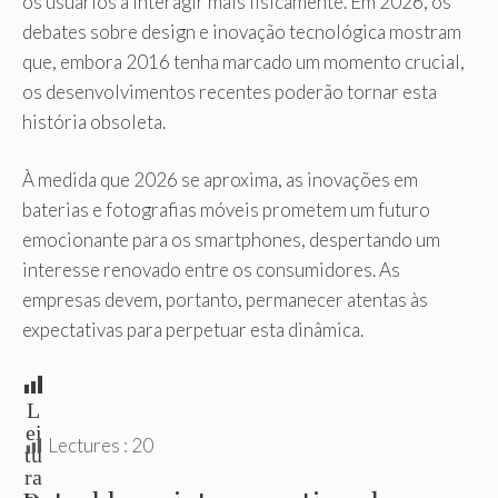
os usuários a interagir mais fisicamente. Em 2026, os
debates sobre design e inovação tecnológica mostram
que, embora 2016 tenha marcado um momento crucial,
os desenvolvimentos recentes poderão tornar esta
história obsoleta.
À medida que 2026 se aproxima, as inovações em
baterias e fotografias móveis prometem um futuro
emocionante para os smartphones, despertando um
interesse renovado entre os consumidores. As
empresas devem, portanto, permanecer atentas às
expectativas para perpetuar esta dinâmica.
L
ei
Lectures :
20
tu
ra
s: