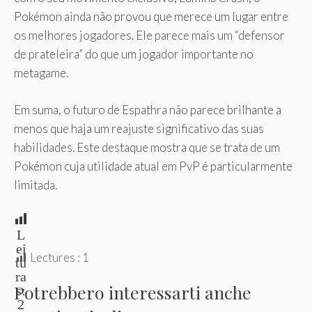
Pokémon ainda não provou que merece um lugar entre
os melhores jogadores. Ele parece mais um “defensor
de prateleira” do que um jogador importante no
metagame.
Em suma, o futuro de Espathra não parece brilhante a
menos que haja um reajuste significativo das suas
habilidades. Este destaque mostra que se trata de um
Pokémon cuja utilidade atual em PvP é particularmente
limitada.
L
ei
Lectures :
1
tu
ra
Potrebbero interessarti anche
s:
2