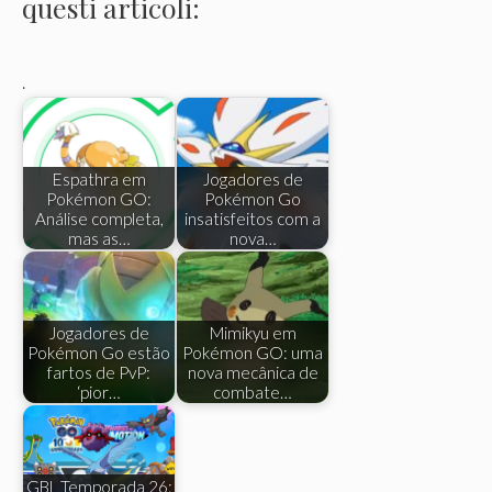
questi articoli:
.
Espathra em
Jogadores de
Pokémon GO:
Pokémon Go
Análise completa,
insatisfeitos com a
mas as…
nova…
Jogadores de
Mimikyu em
Pokémon Go estão
Pokémon GO: uma
fartos de PvP:
nova mecânica de
‘pior…
combate…
GBL Temporada 26: