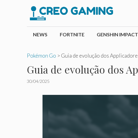
Pular
para
o
conteúdo
NEWS
FORTNITE
GENSHIN IMPACT
Pokémon Go
>
Guia de evolução dos Applicador
Guia de evolução dos A
30/04/2025