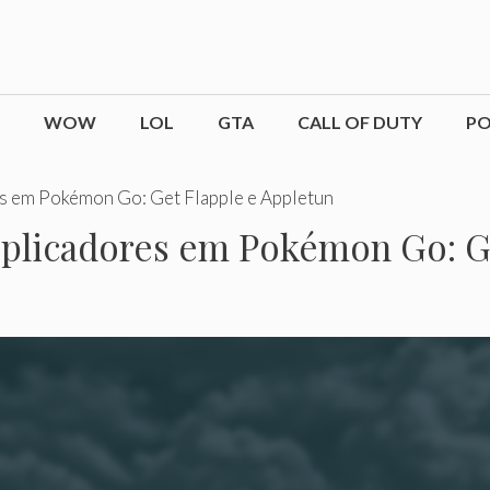
WOW
LOL
GTA
CALL OF DUTY
P
es em Pokémon Go: Get Flapple e Appletun
pplicadores em Pokémon Go: Ge