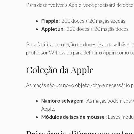
Para desenvolver a Apple, você precisará de doces
Flapple
: 200 doces + 20 maçãs azedas
Appletun
: 200 doces + 20 maçãs doces
Para facilitar a coleção de doces, é aconselhável 
professor Willow ou para definir o Appin como c
Coleção da Apple
As maçãs são um novo objeto -chave necessário pa
Namoro selvagem
: As maçãs podem apare
Apple.
Módulos de isca de mousse
: Esses módu
Principais diferenças entre