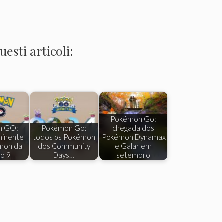
esti articoli:
Pokémon Go:
n GO:
Pokémon Go:
chegada dos
minente
todos os Pokémon
Pokémon Dynamax
mon da
dos Community
e Galar em
o 9
Days…
setembro