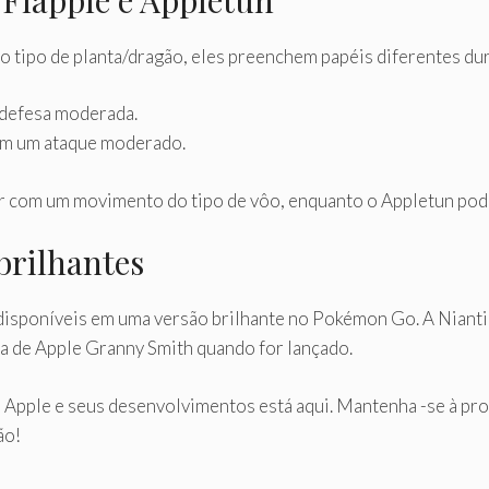
tipo de planta/dragão, eles preenchem papéis diferentes dura
 defesa moderada.
om um ataque moderado.
com um movimento do tipo de vôo, enquanto o Appletun pode
brilhantes
disponíveis em uma versão brilhante no Pokémon Go. A Niantic 
a de Apple Granny Smith quando for lançado.
 Apple e seus desenvolvimentos está aqui. Mantenha -se à pr
ão!