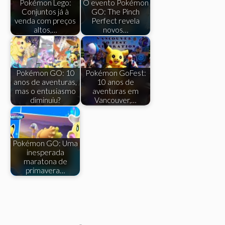
Pokémon Lego:
O evento Pokémon
Conjuntos já à
GO: The Pinch
venda com preços
Perfect revela
altos,…
novos…
Pokémon GO: 10
Pokémon GoFest:
anos de aventuras,
10 anos de
mas o entusiasmo
aventuras em
diminuiu?
Vancouver,…
Pokémon GO: Uma
inesperada
maratona de
primavera…