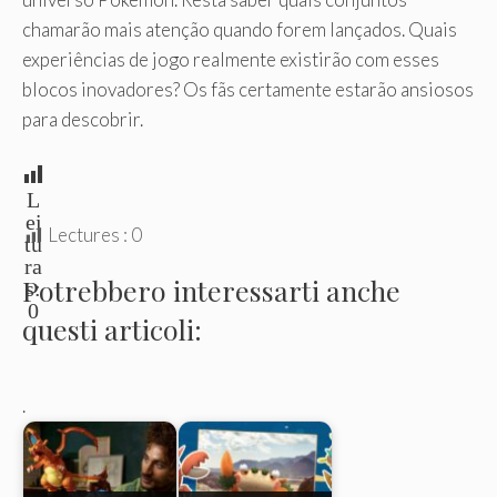
chamarão mais atenção quando forem lançados. Quais
experiências de jogo realmente existirão com esses
blocos inovadores? Os fãs certamente estarão ansiosos
para descobrir.
L
ei
Lectures :
0
tu
ra
Potrebbero interessarti anche
s:
0
questi articoli:
.