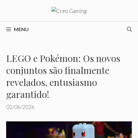
Pular
para
o
conteúdo
MENU
LEGO e Pokémon: Os novos
conjuntos são finalmente
revelados, entusiasmo
garantido!
02/06/2026