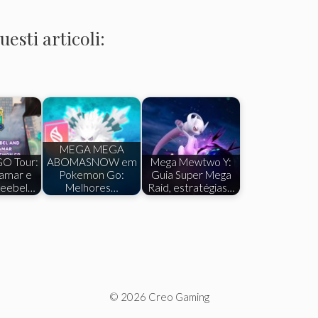
esti articoli:
MEGA MEGA
O Tour:
ABOMASNOW em
Mega Mewtwo Y:
amar e
Pokemon Go:
Guia Super Mega
reebel…
Melhores…
Raid, estratégias…
© 2026 Creo Gaming