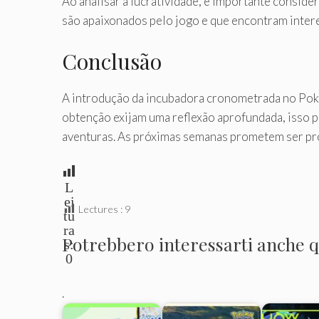
Ao analisar a lucratividade, é importante conside
são apaixonados pelo jogo e que encontram inter
Conclusão
A introdução da incubadora cronometrada no Pok
obtenção exijam uma reflexão aprofundada, isso p
aventuras. As próximas semanas prometem ser pr
L
ei
Lectures :
9
tu
ra
Potrebbero interessarti anche qu
s:
0
.