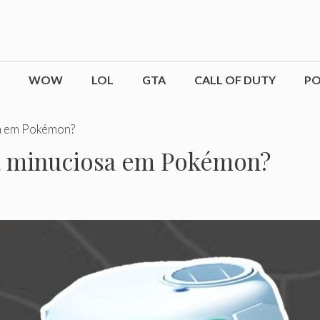
WOW
LOL
GTA
CALL OF DUTY
P
sa em Pokémon?
a minuciosa em Pokémon?