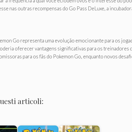
rar a frequência à qual você eclodem ovos e o interesse do po
esse nas outras recompensas do Go Pass DeLuxe, a incubador
emon Go representa uma evolução emocionante para os jogad
oderia oferecer vantagens significativas para os treinadores 
omissoras para os fãs do Pokemon Go, enquanto novos desafi
esti articoli: