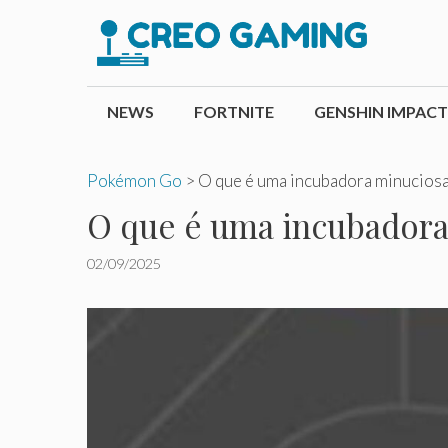
Pular
para
o
conteúdo
NEWS
FORTNITE
GENSHIN IMPACT
Pokémon Go
>
O que é uma incubadora minucio
O que é uma incubador
02/09/2025