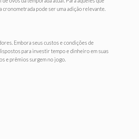
ol de ovos da temporada atual. Para aqueles que
a cronometrada pode ser uma adição relevante.
ores. Embora seus custos e condições de
dispostos para investir tempo e dinheiro em suas
os e prêmios surgem no jogo.