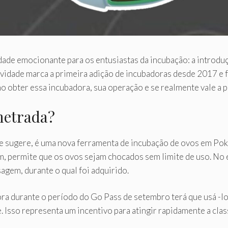
e emocionante para os entusiastas da incubação: a introduç
idade marca a primeira adição de incubadoras desde 2017 e fa
 obter essa incubadora, sua operação e se realmente vale a p
metrada?
 sugere, é uma nova ferramenta de incubação de ovos em Pok
m, permite que os ovos sejam chocados sem limite de uso. No e
agem, durante o qual foi adquirido.
ra durante o período do Go Pass de setembro terá que usá -lo
sso representa um incentivo para atingir rapidamente a clas