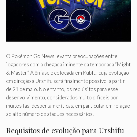
O Pokémon Go News levanta preocupações entre
jogadores com a chegada iminente da temporada “Might
& Master”. A ênfase é colocada em Kubfu, cuja evolução
em direção a Urshifu será finalmente possível a partir
de 21 de maio. No entanto, os requisitos para esse
desenvolvimento, considerados muito difíceis por
muitos fãs, despertam críticas, em particular em relação
ao alto número de ataques necessários.
Requisitos de evolução para Urshifu