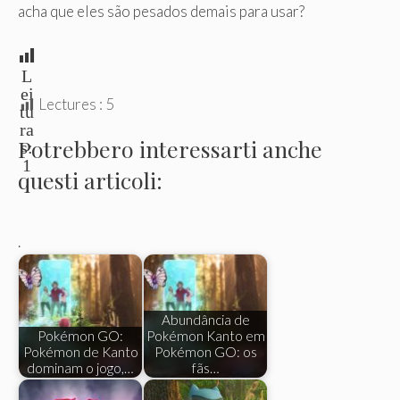
acha que eles são pesados ​​demais para usar?
L
ei
Lectures :
5
tu
ra
Potrebbero interessarti anche
s:
1
questi articoli:
.
Abundância de
Pokémon GO:
Pokémon Kanto em
Pokémon de Kanto
Pokémon GO: os
dominam o jogo,…
fãs…