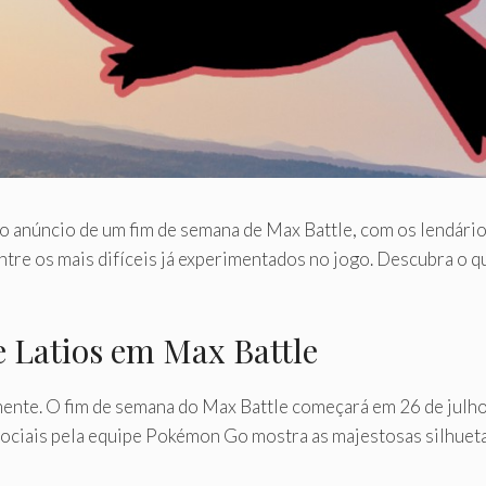
 anúncio de um fim de semana de Max Battle, com os lendários
tre os mais difíceis já experimentados no jogo. Descubra o qu
e Latios em Max Battle
ente. O fim de semana do Max Battle começará em 26 de julho 
 sociais pela equipe Pokémon Go mostra as majestosas silhueta