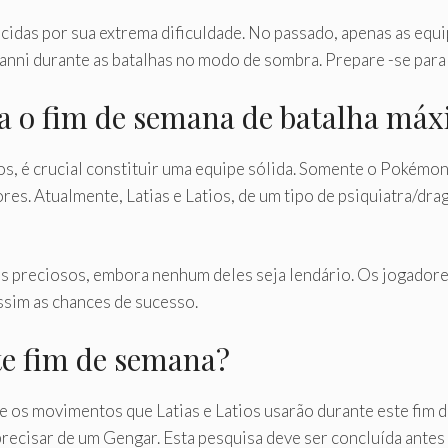
cidas por sua extrema dificuldade. No passado, apenas as equi
nni durante as batalhas no modo de sombra. Prepare -se para 
ra o fim de semana de batalha má
s, é crucial constituir uma equipe sólida. Somente o Pokémo
res. Atualmente, Latias e Latios, de um tipo de psiquiatra/drag
preciosos, embora nenhum deles seja lendário. Os jogadores
ssim as chances de sucesso.
te fim de semana?
e os movimentos que Latias e Latios usarão durante este fim 
recisar de um Gengar. Esta pesquisa deve ser concluída ante