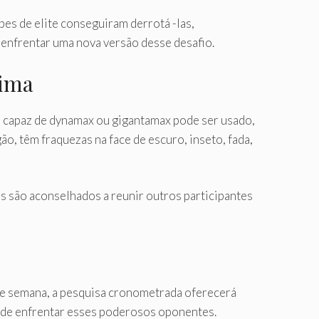
pes de elite conseguiram derrotá -las,
enfrentar uma nova versão desse desafio.
xima
n capaz de dynamax ou gigantamax pode ser usado,
ão, têm fraquezas na face de escuro, inseto, fada,
 são aconselhados a reunir outros participantes
de semana, a pesquisa cronometrada oferecerá
s de enfrentar esses poderosos oponentes.