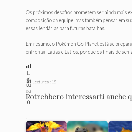
Os próximos desafios prometem ser ainda mais ex
composição da equipe, mas também pensar em suas 
essas lendárias para futuras batalhas.
Em resumo, o Pokémon Go Planet está se preparan
enfrentar Latias e Latios, porque os finais de s
L
ei
Lectures :
15
tu
ra
Potrebbero interessarti anche qu
s:
0
.