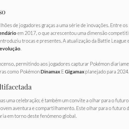
so
hões de jogadores graças a uma série de inovações. Entre o
endário
em 2017, o que acrescentou uma dimensão competitiv
introduziu trocas e presentes. A atualização da Battle Leagu
evolução
.
ncenso, permitindo aos jogadores capturar Pokémon diariame
turas como Pokémon
Dinamax
E
Gigamax
planejado para 2024
tifacetada
s uma celebração; é também um convite a olhar para o futuro.
movem aventura e compartilhamento. Este olhar para o futuro
ária em torno deste fenómeno global.