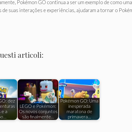
amente, Pokémon GO continua a ser um exemplo de como uma
s de suas interações e experiências, ajudaram a tornar o Pok
esti articoli:
GO: dez
Pokémon GO: Uma
enturas
LEGO e Pokémon:
inesperada
 e a
Os novos conjuntos
maratona de
ão…
são finalmente…
primavera…