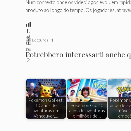
Num contexto onde os videojogos evoluem rapid
produto ao longo do tempo. Os jogadores, atravé
L
ei
Lectures :
1
tu
ra
Potrebbero interessarti anche qu
s:
2
.
Pokémon GoFest:
Pokémon 
10 anos de
Pokémon Go: 10
anos de av
aventuras em
anos de aventuras
móveis
Vancouver,…
e milhões de…
emoç