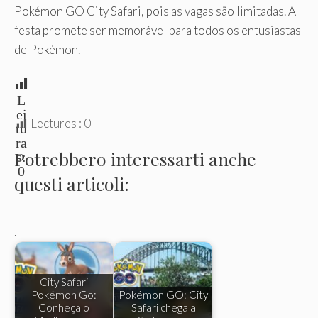
Pokémon GO City Safari, pois as vagas são limitadas. A
festa promete ser memorável para todos os entusiastas
de Pokémon.
L
ei
Lectures :
0
tu
ra
Potrebbero interessarti anche
s:
0
questi articoli:
.
City Safari
Pokémon Go:
Pokémon GO: City
Conheça o
Safari chega a