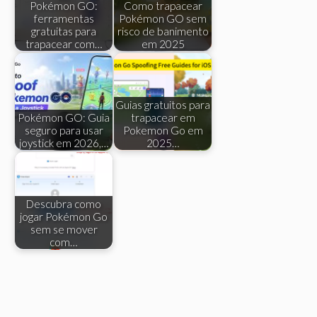
Pokémon GO:
Como trapacear
ferramentas
Pokémon GO sem
gratuitas para
risco de banimento
trapacear com…
em 2025
Guias gratuitos para
Pokémon GO: Guia
trapacear em
seguro para usar
Pokemon Go em
joystick em 2026,…
2025…
Descubra como
jogar Pokémon Go
sem se mover
com…