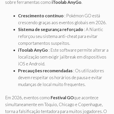
sobre ferramentas como
iToolab AnyGo
.
Crescimento contínuo
: Pokémon GO está
crescendo graças aos eventos globais em 2026.
Sistema de segurança reforçado
: A Niantic
reforçou seu sistema anti-cheat para evitar
comportamentos suspeitos.
iToolab AnyGo
: Este software permite alterar a
localização sem exigir jailbreak em dispositivos
iOS e Android.
Precauções recomendadas
: Os utilizadores
devem respeitar os horários de pausa e evitar
mudanças de local muito frequentes.
Em 2026, eventos como
Festival GO
que acontece
simultaneamente em Tóquio, Chicago e Copenhague,
torna a falsificação tentadora para muitos jogadores. O