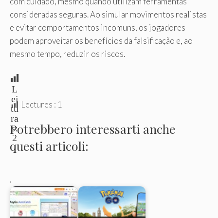
com cuidado, mesmo quando utilizam ferramentas
consideradas seguras. Ao simular movimentos realistas
e evitar comportamentos incomuns, os jogadores
podem aproveitar os benefícios da falsificação e, ao
mesmo tempo, reduzir os riscos.
L
ei
Lectures :
1
tu
ra
Potrebbero interessarti anche
s:
2
questi articoli:
.