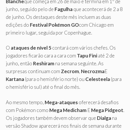
Blanche
que começa em 26 de maio e termina em 1º de
junho, seguido pelo de
Fagulha
que acontecerá de 2 a 8
de junho. Os destaques deste mês incluem as duas
edições do
Festival Pokémon GO
com Chicago em
primeiro lugar, seguida por Copenhague.
O
ataques de nível 5
contará com vários chefes. Os
jogadores ficarão cara a cara com
Tapu Fini
até 2 de
junho, então
Reshiram
na semana seguinte. As
surpresas continuam com
Zecrom
,
Necrozma
E
Kartana
(para o hemisfério norte) ou
Celesteela
(para
o hemisfério sul) até o final do mês.
Ao mesmo tempo,
Mega-ataques
oferecerá desafios
com Pokémon como
Mega Medicham
E
Mega Pidgeot
.
Os jogadores também devem observar que
Dialga
na
versão Shadow aparecerá nos finais de semana durante