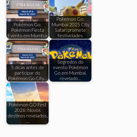
Pokemon Go:
Pokémon Go:
Mumbai 2025 City
Pokémon Fiesta
Safari promete
Evento em Mumbai
festividades
Segredos do
5 dicas antes de
evento Pokémon
participar do
Go em Mumbai,
Pokémon Go City…
revelado…
Pokémon GO Fest
2026: Novos
destinos revelados,
…