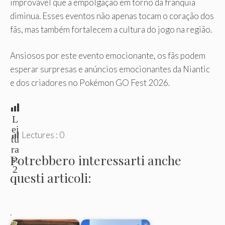
improvável que a empolgação em torno da franquia
diminua. Esses eventos não apenas tocam o coração dos
fãs, mas também fortalecem a cultura do jogo na região.
Ansiosos por este evento emocionante, os fãs podem
esperar surpresas e anúncios emocionantes da Niantic
e dos criadores no Pokémon GO Fest 2026.
L
ei
Lectures :
0
tu
ra
Potrebbero interessarti anche
s:
2
questi articoli:
.