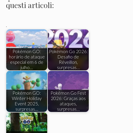
questi articoli:
.
Pokémon GO:
Pokémon Go 2026:
horário de ataque
Desafio de
especial em 6 de
Réveillon,
julho…
surpresas…
Pokémon GO:
Pokémon Go Fest
Winter Holiday
2026: Graças aos
Event 2025,
ataques,
surpresas…
surpresas…