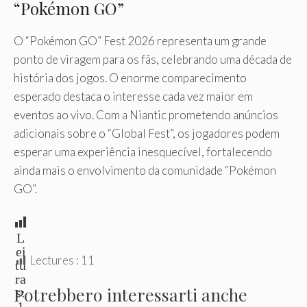
“Pokémon GO”
O “Pokémon GO” Fest 2026 representa um grande
ponto de viragem para os fãs, celebrando uma década de
história dos jogos. O enorme comparecimento
esperado destaca o interesse cada vez maior em
eventos ao vivo. Com a Niantic prometendo anúncios
adicionais sobre o “Global Fest”, os jogadores podem
esperar uma experiência inesquecível, fortalecendo
ainda mais o envolvimento da comunidade “Pokémon
GO”.
L
ei
Lectures :
11
tu
ra
Potrebbero interessarti anche
s:
1