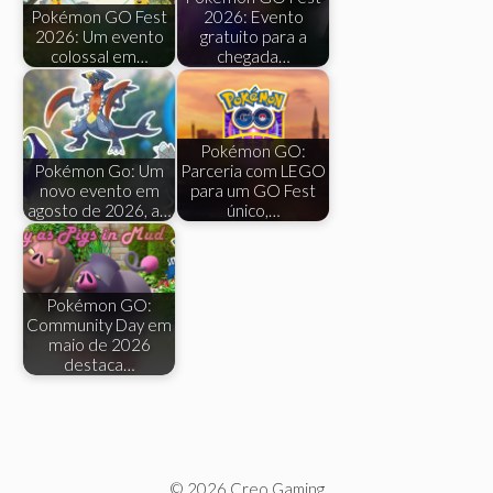
Pokémon GO Fest
2026: Evento
2026: Um evento
gratuito para a
colossal em…
chegada…
Pokémon GO:
Pokémon Go: Um
Parceria com LEGO
novo evento em
para um GO Fest
agosto de 2026, a…
único,…
Pokémon GO:
Community Day em
maio de 2026
destaca…
© 2026 Creo Gaming