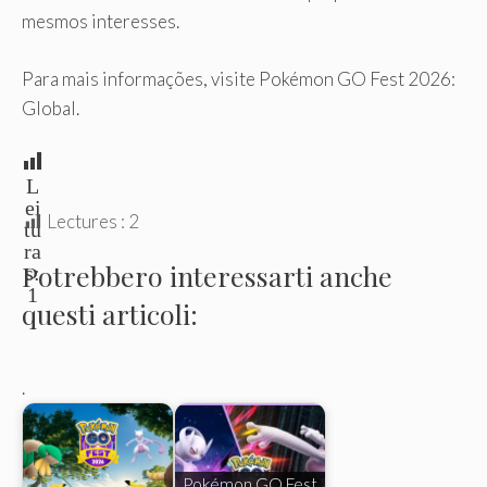
mesmos interesses.
Para mais informações, visite Pokémon GO Fest 2026:
Global.
L
ei
Lectures :
2
tu
ra
Potrebbero interessarti anche
s:
1
questi articoli:
.
Pokémon GO Fest