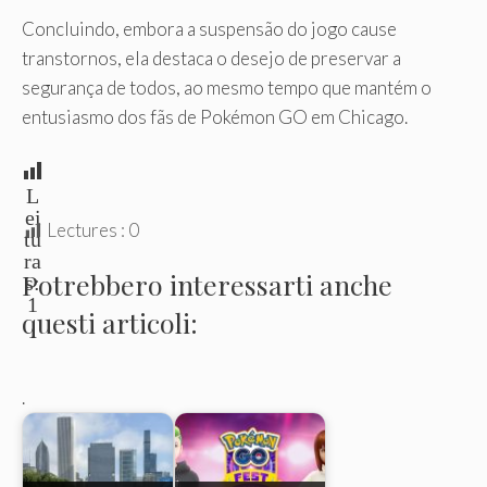
Concluindo, embora a suspensão do jogo cause
transtornos, ela destaca o desejo de preservar a
segurança de todos, ao mesmo tempo que mantém o
entusiasmo dos fãs de Pokémon GO em Chicago.
L
ei
Lectures :
0
tu
ra
Potrebbero interessarti anche
s:
1
questi articoli:
.