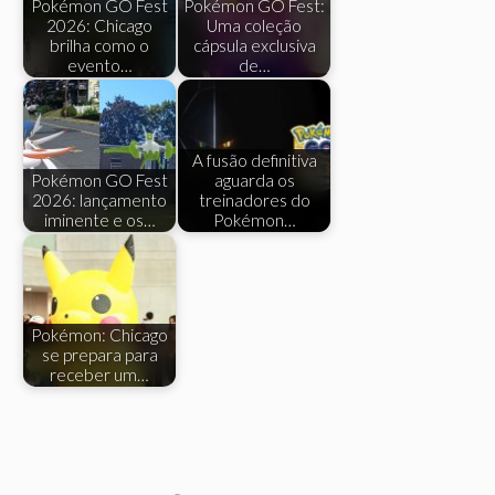
Pokémon GO Fest
Pokémon GO Fest:
2026: Chicago
Uma coleção
brilha como o
cápsula exclusiva
evento…
de…
A fusão definitiva
Pokémon GO Fest
aguarda os
2026: lançamento
treinadores do
iminente e os…
Pokémon…
Pokémon: Chicago
se prepara para
receber um…