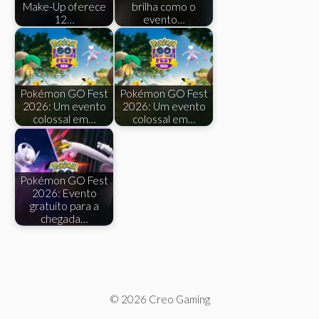
Make-Up oferece
brilha como o
12…
evento…
Pokémon GO Fest
Pokémon GO Fest
2026: Um evento
2026: Um evento
colossal em…
colossal em…
Pokémon GO Fest
2026: Evento
gratuito para a
chegada…
© 2026 Creo Gaming