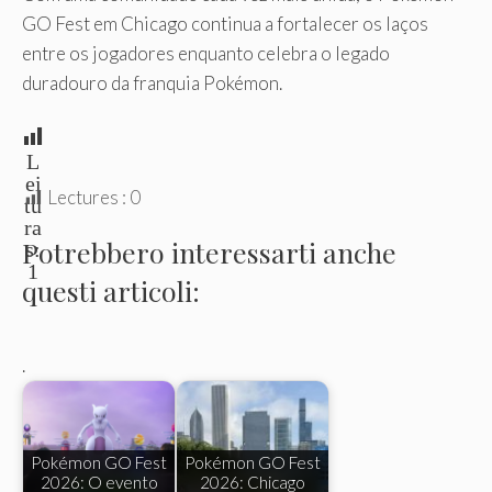
GO Fest em Chicago continua a fortalecer os laços
entre os jogadores enquanto celebra o legado
duradouro da franquia Pokémon.
L
ei
Lectures :
0
tu
ra
Potrebbero interessarti anche
s:
1
questi articoli:
.
Pokémon GO Fest
Pokémon GO Fest
2026: O evento
2026: Chicago