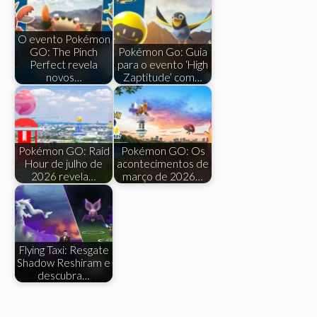
O evento Pokémon
GO: The Pinch
Pokémon Go: Guia
Perfect revela
para o evento ‘High
novos…
Zaptitude’ com…
Pokémon GO: Raid
Pokémon GO: Os
Hour de julho de
acontecimentos de
2026 revela…
março de 2026…
Flying Taxi: Resgate
Shadow Reshiram e
descubra…