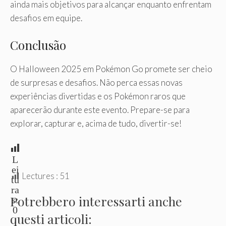
ainda mais objetivos para alcançar enquanto enfrentam
desafios em equipe.
Conclusão
O Halloween 2025 em Pokémon Go promete ser cheio
de surpresas e desafios. Não perca essas novas
experiências divertidas e os Pokémon raros que
aparecerão durante este evento. Prepare-se para
explorar, capturar e, acima de tudo, divertir-se!
L
ei
Lectures :
51
tu
ra
Potrebbero interessarti anche
s:
0
questi articoli: