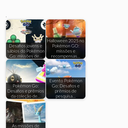
.
Halloween 2025 no
Desafios jovens e
Pokémon GO:
sábios do Pokémon
missões e
Go: missões de…
recompensas…
Evento Pokémon
Pokémon Go:
Go: Desafios e
Desafios e prêmios
prêmios de
da coleção de…
pesquisa…
As missões de