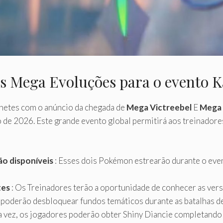
 Mega Evoluções para o evento K
hetes com o anúncio da chegada de
Mega Victreebel
E
Mega
o de 2026. Este grande evento global permitirá aos treinado
o disponíveis
: Esses dois Pokémon estrearão durante o even
tes
: Os Treinadores terão a oportunidade de conhecer as ver
 poderão desbloquear fundos temáticos durante as batalhas de
ra vez, os jogadores poderão obter Shiny Diancie completand