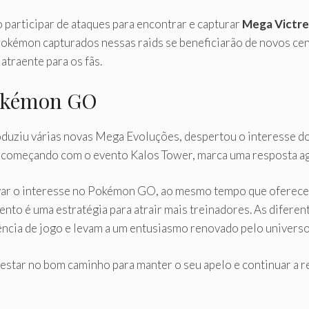
participar de ataques para encontrar e capturar
Mega Victre
Pokémon capturados nessas raids se beneficiarão de novos cen
atraente para os fãs.
Pokémon GO
uziu várias novas Mega Evoluções, despertou o interesse dos
 começando com o evento Kalos Tower, marca uma resposta a
enovar o interesse no Pokémon GO, ao mesmo tempo que oferec
vento é uma estratégia para atrair mais treinadores. As difere
iência de jogo e levam a um entusiasmo renovado pelo univer
star no bom caminho para manter o seu apelo e continuar a r