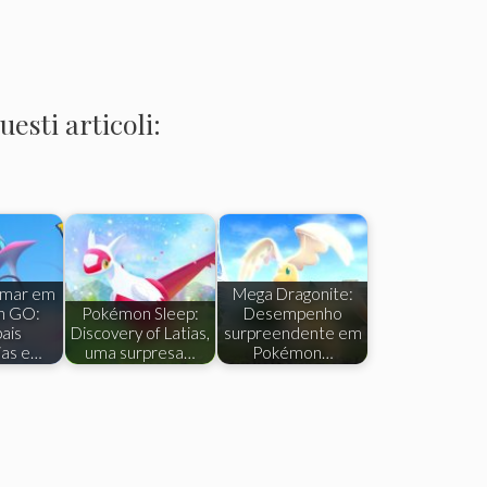
esti articoli:
amar em
Mega Dragonite:
n GO:
Pokémon Sleep:
Desempenho
pais
Discovery of Latias,
surpreendente em
ias e…
uma surpresa…
Pokémon…