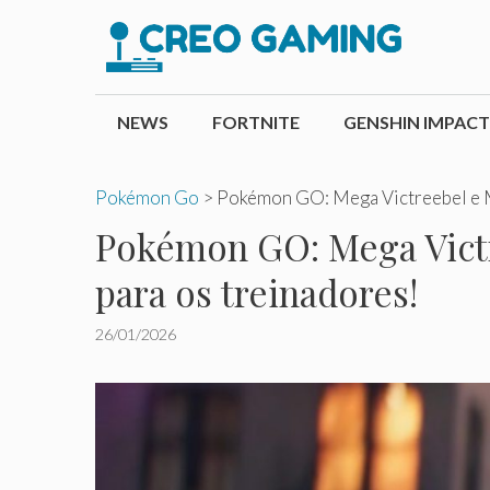
Pular
para
o
conteúdo
NEWS
FORTNITE
GENSHIN IMPACT
Pokémon Go
>
Pokémon GO: Mega Victreebel e M
Pokémon GO: Mega Victr
para os treinadores!
26/01/2026