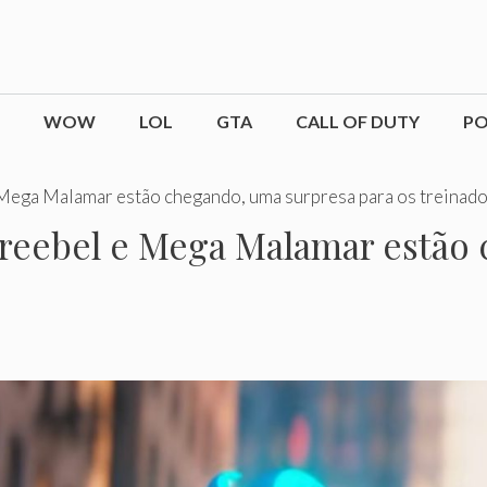
WOW
LOL
GTA
CALL OF DUTY
P
ega Malamar estão chegando, uma surpresa para os treinado
eebel e Mega Malamar estão 