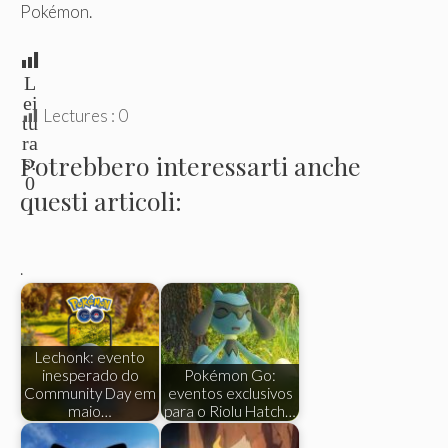
Pokémon.
L
ei
Lectures :
0
tu
ra
Potrebbero interessarti anche
s:
0
questi articoli:
.
Lechonk: evento
inesperado do
Pokémon Go:
Community Day em
eventos exclusivos
maio…
para o Riolu Hatch…