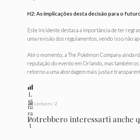
H2: As implicações desta decisão para o futur
Este incidente destaca a importância de ter regr
uma revisão dos regulamentos, vendo isso não ap
Até o momento, a The Pokémon Company ainda não d
reputação do evento em Orlando, mas também os 
retorno a uma abordagem mais justa e transparent
L
ei
Lectures :
2
tu
ra
Potrebbero interessarti anche qu
s:
1