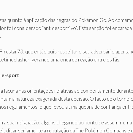
ezas quanto à aplicação das regras do Pokémon Go. Ao comem
ador foi considerado “antidesportivo”. Esta sanção foi encara
.
de Firestar73, que então quis respeitar o seu adversário apert
tetimeclasher, gerando uma onda de reação entre os fãs.
 e-sport
ma lacuna nas orientações relativas ao comportamento durante
ontam a natureza exagerada desta decisão. O facto de o tornei
 nos regulamentos, o que levou a uma quebra de confiança entr
am a sua indignação, alguns chegando ao ponto de assumir uma
prejudicar seriamente a reputação da The Pokémon Company e d