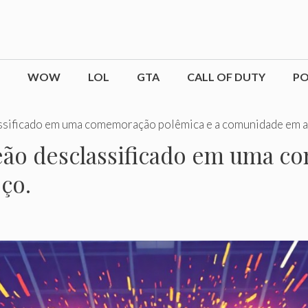
WOW
LOL
GTA
CALL OF DUTY
P
sificado em uma comemoração polêmica e a comunidade em a
o desclassificado em uma c
ço.