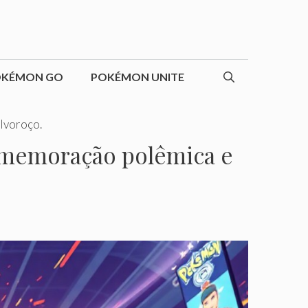
OKÉMON GO
POKÉMON UNITE
lvoroço.
omemoração polêmica e