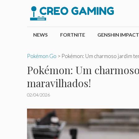
Pular
para
o
conteúdo
NEWS
FORTNITE
GENSHIN IMPACT
Pokémon Go
>
Pokémon: Um charmoso jardim tem
Pokémon: Um charmoso j
maravilhados!
02/04/2026