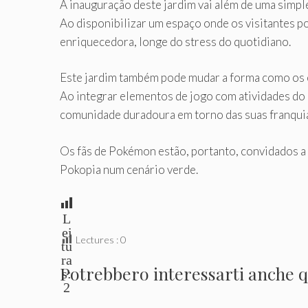
A inauguração deste jardim vai além de uma simpl
Ao disponibilizar um espaço onde os visitantes p
enriquecedora, longe do stress do quotidiano.
Este jardim também pode mudar a forma como os 
Ao integrar elementos de jogo com atividades do
comunidade duradoura em torno das suas franqui
Os fãs de Pokémon estão, portanto, convidados a 
Pokopia num cenário verde.
L
ei
Lectures :
0
tu
ra
Potrebbero interessarti anche qu
s:
2