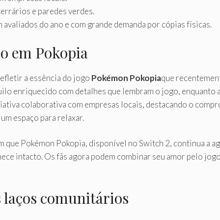
terrários e paredes verdes.
avaliados do ano e com grande demanda por cópias físicas.
do em Pokopia
fletir a essência do jogo
Pokémon Pokopia
que recentement
uilo enriquecido com detalhes que lembram o jogo, enquanto a
niciativa colaborativa com empresas locais, destacando o co
um espaço para relaxar.
m que Pokémon Pokopia, disponível no Switch 2, continua a ag
nece intacto. Os fãs agora podem combinar seu amor pelo jog
s laços comunitários