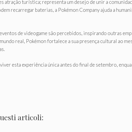
es atração turística; representa um desejo de unir a comunida
odem recarregar baterias, a Pokémon Company ajuda a humaniza
eventos de videogame são percebidos, inspirando outras emp
 mundo real, Pokémon fortalece a sua presença cultural ao m
as.
viver esta experiência única antes do final de setembro, enq
esti articoli: