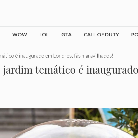
WOW
LOL
GTA
CALL OF DUTY
P
ático é inaugurado em Londres, fãs maravilhados!
ardim temático é inaugurado