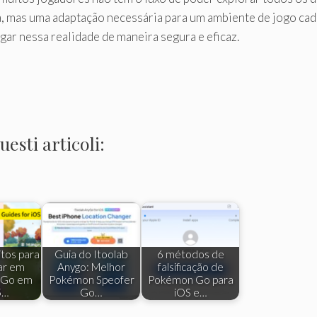
aça, mas uma adaptação necessária para um ambiente de jogo 
gar nessa realidade de maneira segura e eficaz.
esti articoli:
itos para
Guia do Itoolab
6 métodos de
ar em
Anygo: Melhor
falsificação de
 Go em
Pokémon Speofer
Pokémon Go para
5…
Go…
iOS e…