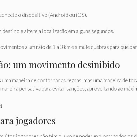
onecte o dispositivo (Android ou iOS).
 destino e altere a localização em alguns segundos.
movimentos a um raio de 1 a 3 km e simule quebras para que par
ação: um movimento desinibido
s uma maneira de contornar as regras, mas uma maneira de tocar
 maneira pensativa para evitar sanções, aproveitando ao máxim
a
ara jogadores
muitos jogadores não têm o luxo de poder explorar todos os di