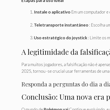
Etapas para uso ideal
Instale o aplicativo
Em um computador e c
Teletransporte instantâneo
: Escolha um
Uso estratégico do joystick
: Limite os 
A legitimidade da falsific
Para muitos jogadores, a falsificação não é apena
2025, tornou -se crucial usar ferramentas de uma
Responda a perguntas do dia a di
Conclusão: Uma nova era p
O mundo de
Pokémon vai
Continue evoluindo, e 