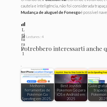
cautela e inteligência, não foi considerada trap
Mudança de aluguel de Fonesgo
é possível nave
L
ei
Lectures :
4
tu
ra
Potrebbero interessarti anche qu
s:
1
.
Melhores
Best Joystick
Guias gratu
ferramentas de
Pokemon Go para
trapace
Pokémon Go
iOS e Android em
Pokemon
Speofing em 2025…
2025
202