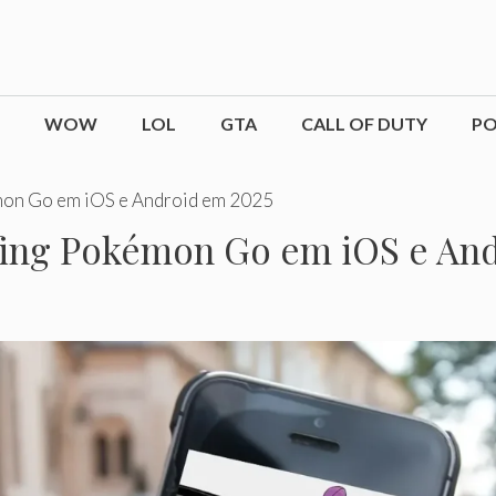
WOW
LOL
GTA
CALL OF DUTY
P
mon Go em iOS e Android em 2025
fing Pokémon Go em iOS e An