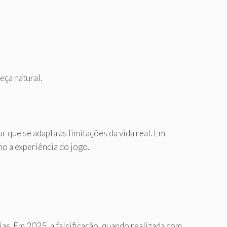
eça natural.
 que se adapta às limitações da vida real. Em
o a experiência do jogo.
as. Em 2025, a falsificação, quando realizada com