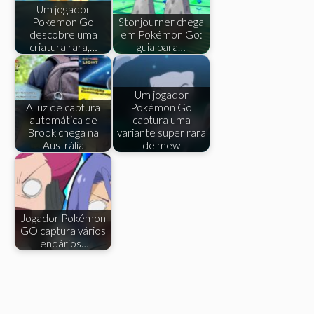
Um jogador
Pokemon Go
Stonjourner chega
descobre uma
em Pokémon Go:
criatura rara,…
guia para…
Um jogador
A luz de captura
Pokémon Go
automática de
captura uma
Brook chega na
variante super rara
Austrália
de mew
Jogador Pokémon
GO captura vários
lendários…