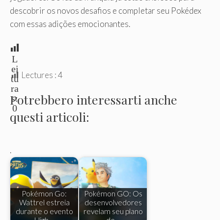
descobrir os novos desafios e completar seu Pokédex
com essas adições emocionantes.
L
ei
Lectures :
4
tu
ra
Potrebbero interessarti anche
s:
0
questi articoli:
.
Pokémon Go:
Pokémon GO: Os
Wattrel estreia
desenvolvedores
durante o evento
revelam seu plano
High…
de…