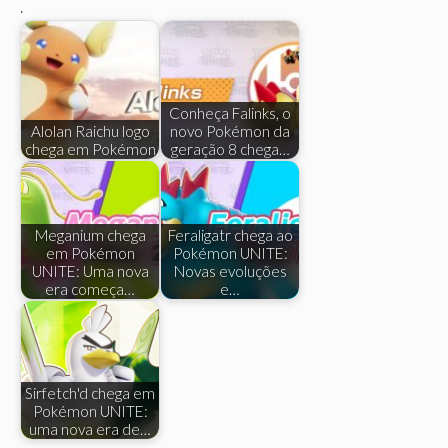
.
Conheça Falinks, o
Alolan Raichu logo
novo Pokémon da
chega em Pokémon
geração 8 chega…
Meganium chega
Feraligatr chega ao
em Pokémon
Pokémon UNITE:
UNITE: Uma nova
Novas evoluções
era começa…
e…
Sirfetch'd chega em
Pokémon UNITE:
uma nova era de…