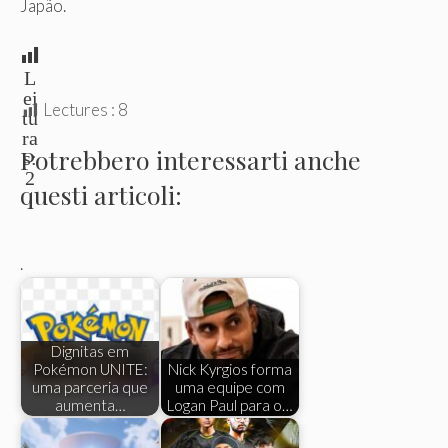
Japão.
L
ei
Lectures :
8
tu
ra
Potrebbero interessarti anche
s:
2
questi articoli:
.
Dignitas em
Pokémon UNITE:
Nick Kyrgios forma
uma parceria que
uma equipe com
aumenta…
Logan Paul para o…