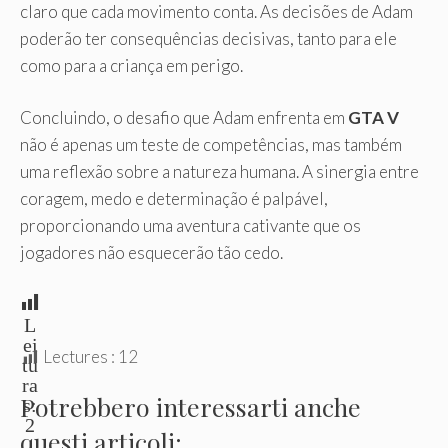
claro que cada movimento conta. As decisões de Adam
poderão ter consequências decisivas, tanto para ele
como para a criança em perigo.
Concluindo, o desafio que Adam enfrenta em
GTA V
não é apenas um teste de competências, mas também
uma reflexão sobre a natureza humana. A sinergia entre
coragem, medo e determinação é palpável,
proporcionando uma aventura cativante que os
jogadores não esquecerão tão cedo.
L
ei
Lectures :
12
tu
ra
Potrebbero interessarti anche
s:
2
questi articoli: