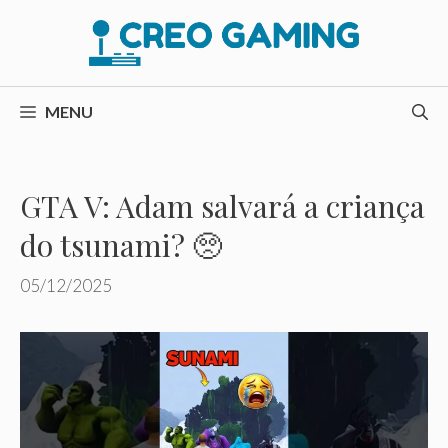
Pular
para
o
conteúdo
MENU
GTA V: Adam salvará a criança
do tsunami? 🥺
05/12/2025