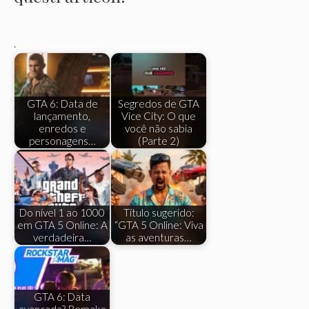
.
GTA 6: Data de
Segredos de GTA
lançamento,
Vice City: O que
enredos e
você não sabia
personagens…
(Parte 2)
Do nível 1 ao 1000
Título sugerido:
em GTA 5 Online: A
“GTA 5 Online: Viva
verdadeira…
as aventuras…
GTA 6: Data