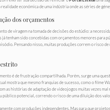
 a realidade económica de uma indústria onde as séries de gé
ução dos orçamentos
nto de viragem na tomada de decisões do estúdio: a necessid
s já tenham sido concebidas com orçamentos menores para púb
sódio. Pensando nisso, muitas produções correm o risco de nã
estrito
elamento é de frustração compartilhada. Porém, surge uma qu
atual mostra que mesmo franquias de sucesso, como o filme War
Com as histórias de adaptação de videojogos muitas vezes mal 
 público potencial, correndo o risco de uma diluição dos val
damente com produções independentes. Mas para que projetos