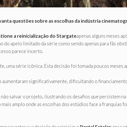
anta questões sobre as escolhas da indústria cinematogr
tione a reinicialização do Stargate
apenas alguns meses após
ção do apelo limitado da série como sendo apenas para fãs o
cesso parece incerto.
te, uma série icônica. Esta decisão foi tomada poucos meses a
 aumentaram significativamente, dificultando o financiamento
não salvar o projeto, ilustrando os desafios que persistem na
mais amplo onde as escolhas dos estúdios face a franquias f
on reverter sua decisão de reiniciar o
Portal Estelar
uma sag