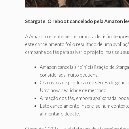
Stargate: O reboot cancelado pela Amazon lev
A Amazon recentemente tomou a decisão de
ques
este cancelamento foi o resultado de uma avalia
campanha de fãs para salvar o projeto, mas seu su
Amazon cancela a reinicialização de Starga
considerada muito pequena.
Os custos de produção de séries de gênero
Uma nova realidade de mercado.
A reação dos fãs, embora apaixonada, pode 
Este cancelamento insere-se num contexto 
alimentar o debate.
O ano de 2023 viu a plataforma de streaming Amaz