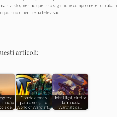
 mais vasto, mesmo que isso signifique comprometer o trabalh
anquias no cinema e na televisão.
esti articoli:
egredo
É tarde demais
John Hight, diretor
animação
para começar o
da franquia
pois de…
World of Warcraft…
Warcraft da…