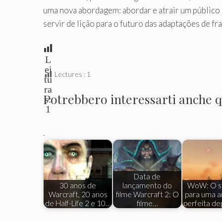
uma nova abordagem: abordar e atrair um público
servir de lição para o futuro das adaptações de fr
L
ei
Lectures :
1
tu
ra
Potrebbero interessarti anche qu
s:
1
.
Data de
30 anos de
lançamento do
WoW: O s
Warcraft, 20 anos
filme Warcraft 2: O
para uma 
de Half-Life 2 e 10…
filme…
perfeita de