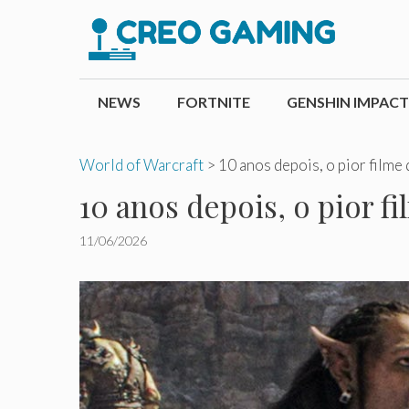
Pular
para
o
conteúdo
NEWS
FORTNITE
GENSHIN IMPACT
World of Warcraft
>
10 anos depois, o pior filme
10 anos depois, o pior f
11/06/2026