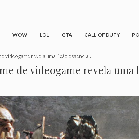
WOW
LOL
GTA
CALL OF DUTY
P
 de videogame revela uma lição essencial.
ilme de videogame revela uma l