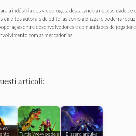
ra a indústria dos videojogos, destacando a necessidade de um
 direitos autorais de editoras como a Blizzard poderia reduzir
ooperação entre desenvolvedores e comunidades de jogadores
envolvimento com as mercadorias.
esti articoli:
 WoW:
ento
Turtle WoW pede à
Blizzard arquiva