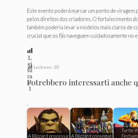
Este evento poderá marcar um ponto de viragem pa
pelos direitos dos criadores. O fortalecimento dos
também poderia levar a modelos mais claros de c
crucial que os fãs naveguem cuidadosamente no 
L
ei
Lectures :
10
tu
ra
Potrebbero interessarti anche qu
s:
1
.
Turtle
A Blizzard processa:
A Blizzard consegue
Fecham