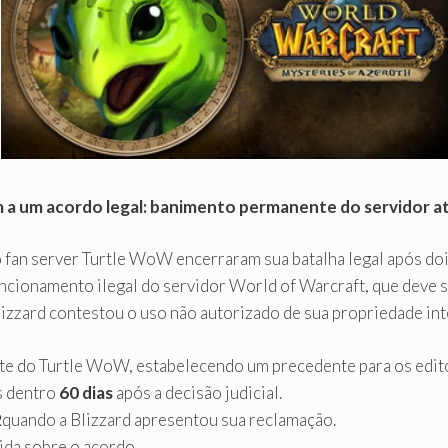
a um acordo legal: banimento permanente do servidor a
 fan server Turtle WoW encerraram sua batalha legal após dois
ncionamento ilegal do servidor World of Warcraft, que deve
izzard contestou o uso não autorizado de sua propriedade int
te do Turtle WoW, estabelecendo um precedente para os edito
s dentro
60 dias
após a decisão judicial.
2
quando a Blizzard apresentou sua reclamação.
ida sobre o acordo.