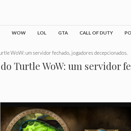
WOW
LOL
GTA
CALL OF DUTY
P
 Turtle WoW: um servidor fechado, jogadores decepcionados.
m do Turtle WoW: um servidor f