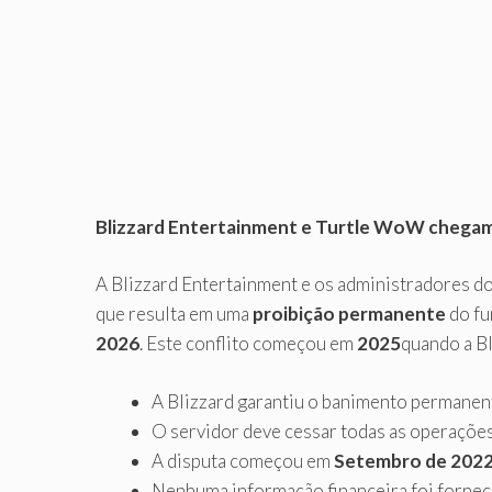
Blizzard Entertainment e Turtle WoW chegam 
A Blizzard Entertainment e os administradores do
que resulta em uma
proibição permanente
do fu
2026
. Este conflito começou em
2025
quando a Bl
A Blizzard garantiu o banimento permanen
O servidor deve cessar todas as operaçõe
A disputa começou em
Setembro de 202
Nenhuma informação financeira foi fornec