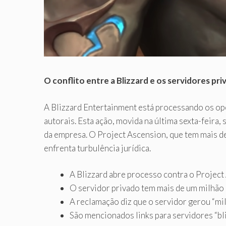
O conflito entre a Blizzard e os servidores pr
A Blizzard Entertainment está processando os o
autorais. Esta ação, movida na última sexta-feira
da empresa. O Project Ascension, que tem mais de
enfrenta turbulência jurídica.
A Blizzard abre processo contra o Project 
O servidor privado tem mais de um milhão 
A reclamação diz que o servidor gerou “mil
São mencionados links para servidores “bl