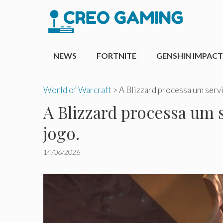
Pular
para
o
conteúdo
NEWS
FORTNITE
GENSHIN IMPACT
World of Warcraft
>
A Blizzard processa um serv
A Blizzard processa um 
jogo.
14/06/2026