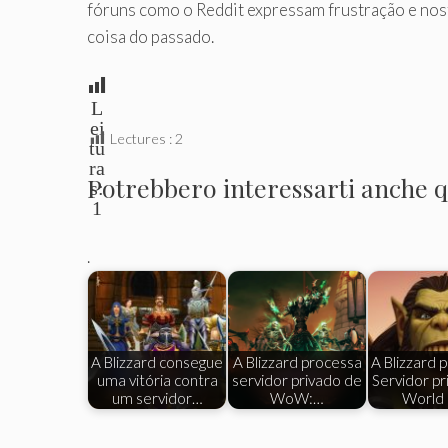
fóruns como o Reddit expressam frustração e nost
coisa do passado.
L
ei
Lectures :
2
tu
ra
Potrebbero interessarti anche qu
s:
1
.
A Blizzard consegue
A Blizzard processa
A Blizzard 
uma vitória contra
servidor privado de
Servidor pr
um servidor…
WoW:…
World