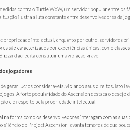
 medidas contra o Turtle WoW, um servidor popular entre os f
a situação ilustra a luta constante entre desenvolvedores de 
 de propriedade intelectual, enquanto por outro, servidores 
dores são caracterizados por experiências únicas, como classes
Blizzard acredita constituir uma violação grave.
 dos jogadores
de gerar lucros consideráveis, violando seus direitos. Isto 
jogos. A forte popularidade do Ascension destaca o desejo do
ção e o respeito pela propriedade intelectual.
cial na forma como os desenvolvedores interagem com as suas
o silêncio do Project Ascension levanta temores de que pouc