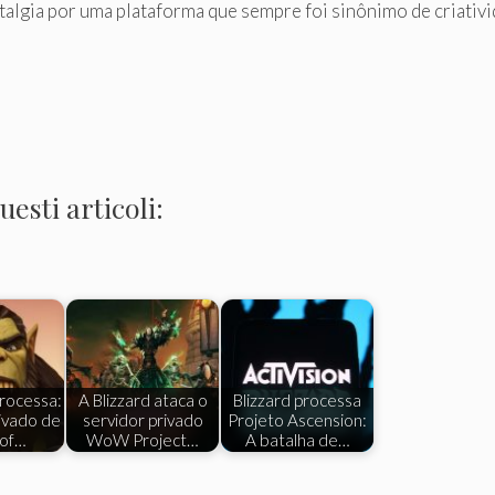
algia por uma plataforma que sempre foi sinônimo de criativ
esti articoli:
processa:
A Blizzard ataca o
Blizzard processa
ivado de
servidor privado
Projeto Ascension:
 of…
WoW Project…
A batalha de…