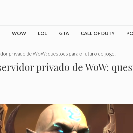
WOW
LOL
GTA
CALL OF DUTY
P
idor privado de WoW: questões para o futuro do jogo.
servidor privado de WoW: ques