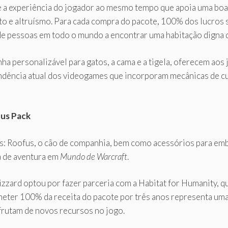
e a experiência do jogador ao mesmo tempo que apoia uma bo
to e altruísmo. Para cada compra do pacote, 100% dos lucros 
 de pessoas em todo o mundo a encontrar uma habitação digna
ha personalizável para gatos, a cama e a tigela, oferecem aos
endência atual dos videogames que incorporam mecânicas de c
fus Pack
s: Roofus, o cão de companhia, bem como acessórios para emb
a de aventura em
Mundo de Warcraft
.
lizzard optou por fazer parceria com a Habitat for Humanity, q
eter 100% da receita do pacote por três anos representa uma
frutam de novos recursos no jogo.