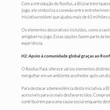
Com a introdução do Roofus, a Blizzard enriquec
jogo, ele simboliza a conexão entre entretenimen
iniciativa notável que ajudou mais de 65 milhões
Os elementos decorativos incluídos, como a casin
amigável no jogo. Essas opções fazem parte da t
experiência.
H2: Apoio à comunidade global graças ao Roo
O Roofus Pack oferece vários elementos distinto
mergulhar em um ambiente acolhedor após um di
Para destacar a benevolência desta iniciativa, a B
acessíveis para os mais desfavorecidos. Comprom
contribuírem para uma causa social enquanto des