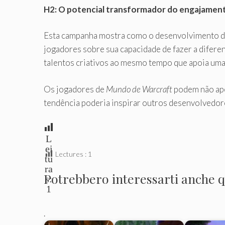
H2: O potencial transformador do engajamen
Esta campanha mostra como o desenvolvimento de 
jogadores sobre sua capacidade de fazer a diferenç
talentos criativos ao mesmo tempo que apoia uma
Os jogadores de
Mundo de Warcraft
podem não ape
tendência poderia inspirar outros desenvolvedor
L
ei
Lectures :
1
tu
ra
Potrebbero interessarti anche qu
s:
1
.