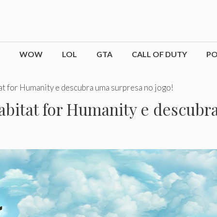
WOW
LOL
GTA
CALL OF DUTY
P
at for Humanity e descubra uma surpresa no jogo!
abitat for Humanity e descubr