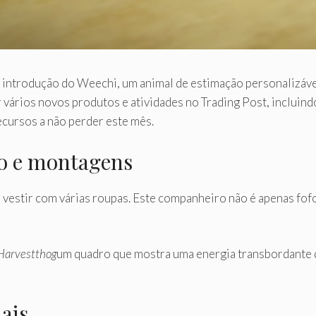
a introdução do Weechi, um animal de estimação personalizáve
vários novos produtos e atividades no Trading Post, incluin
ecursos a não perder este mês.
ão e montagens
 vestir com várias roupas. Este companheiro não é apenas fo
Harvestthog
um quadro que mostra uma energia transbordante d
ais