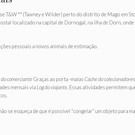
esse T&W ** (Tawney e Wilder) perto do distrito de Mago em S
tal localizado na capital de Dornogal, na ilha de Dorn, ond
ações pessoais a novos animais de estimação.
 do comerciante
Graças ao porta -malas
Cache do colecionador
es
dades mensais via
Log do viajante
. Essas atividades permitem q
tos.
não se esqueça de que é possível “congelar” um objeto para m