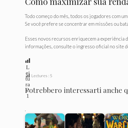
Como maximizar sua rend
Todo começo do mês, todos os jogadores com um
Se você prefere se concentrar em missões ou batal
Esses novos recursos enriquecem a experiência d
informações, consulte o ingresso oficial no site d
L
ei
Lectures :
5
tu
ra
Potrebbero interessarti anche qu
s:
1
.