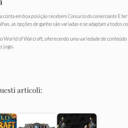
a
a conta em boa posição recebem
Concurso do comerciante
E ter
has, as opções de ganho são variadas e se adaptam a todos os 
o World of Warcraft, oferecendo uma variedade de conteúdo p
o jogo.
esti articoli: