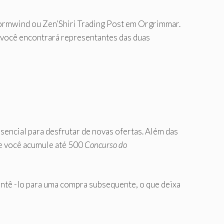
tormwind ou Zen’Shiri Trading Post em Orgrimmar.
e você encontrará representantes das duas
sencial para desfrutar de novas ofertas. Além das
ue você acumule até 500
Concurso do
antê -lo para uma compra subsequente, o que deixa