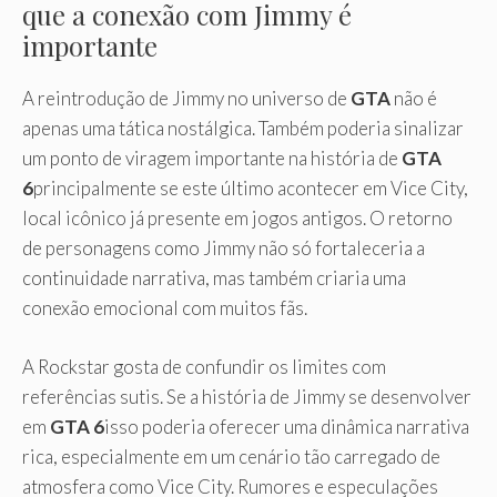
que a conexão com Jimmy é
importante
A reintrodução de Jimmy no universo de
GTA
não é
apenas uma tática nostálgica. Também poderia sinalizar
um ponto de viragem importante na história de
GTA
6
principalmente se este último acontecer em Vice City,
local icônico já presente em jogos antigos. O retorno
de personagens como Jimmy não só fortaleceria a
continuidade narrativa, mas também criaria uma
conexão emocional com muitos fãs.
A Rockstar gosta de confundir os limites com
referências sutis. Se a história de Jimmy se desenvolver
em
GTA 6
isso poderia oferecer uma dinâmica narrativa
rica, especialmente em um cenário tão carregado de
atmosfera como Vice City. Rumores e especulações