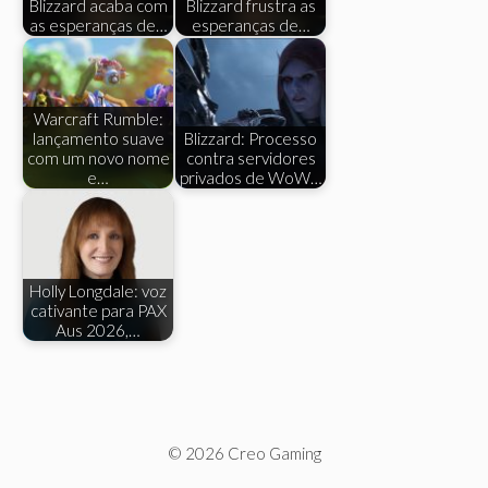
Blizzard acaba com
Blizzard frustra as
as esperanças de…
esperanças de…
Warcraft Rumble:
lançamento suave
Blizzard: Processo
com um novo nome
contra servidores
e…
privados de WoW…
Holly Longdale: voz
cativante para PAX
Aus 2026,…
© 2026 Creo Gaming