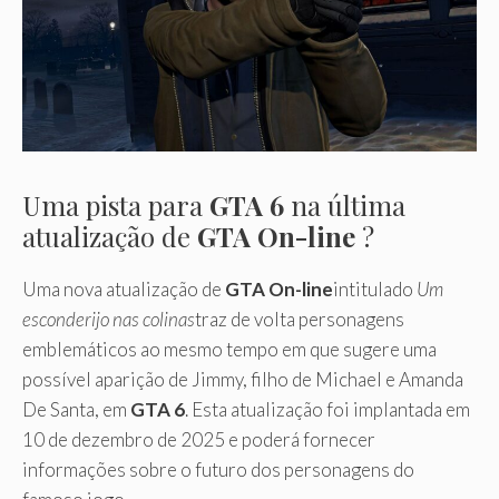
Uma pista para
GTA 6
na última
atualização de
GTA On-line
?
Uma nova atualização de
GTA On-line
intitulado
Um
esconderijo nas colinas
traz de volta personagens
emblemáticos ao mesmo tempo em que sugere uma
possível aparição de Jimmy, filho de Michael e Amanda
De Santa, em
GTA 6
. Esta atualização foi implantada em
10 de dezembro de 2025 e poderá fornecer
informações sobre o futuro dos personagens do