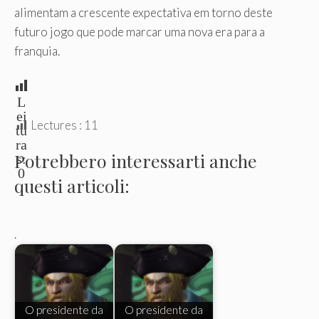
alimentam a crescente expectativa em torno deste
futuro jogo que pode marcar uma nova era para a
franquia.
L
ei
Lectures :
11
tu
ra
Potrebbero interessarti anche
s:
0
questi articoli:
.
O presidente da
O presidente da