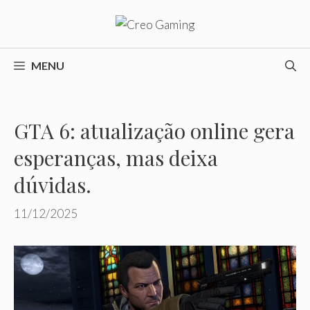
Pular
para
o
conteúdo
MENU
GTA 6: atualização online gera
esperanças, mas deixa
dúvidas.
11/12/2025