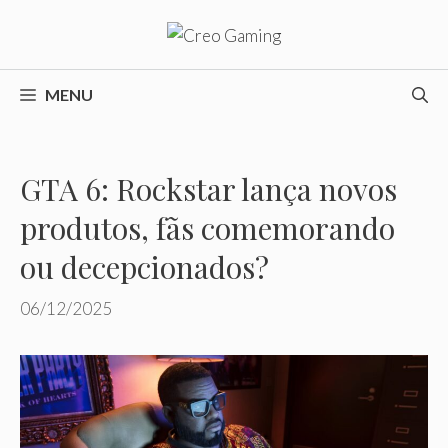
Pular
para
o
conteúdo
MENU
GTA 6: Rockstar lança novos
produtos, fãs comemorando
ou decepcionados?
06/12/2025