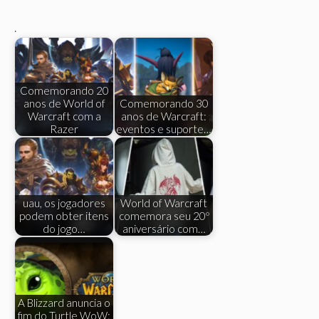
.
Comemorando 20
anos de World of
Comemorando 30
Warcraft com a
anos de Warcraft:
Razer
eventos e suporte…
uau, os jogadores
World of Warcraft
podem obter itens
comemora seu 20º
do jogo…
aniversário com…
A Blizzard anuncia o
fim do Turtle WoW: