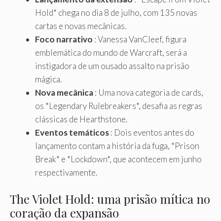
Hold* chega no dia 8 de julho, com 135 novas
cartas e novas mecânicas.
Foco narrativo
: Vanessa VanCleef, figura
emblemática do mundo de Warcraft, será a
instigadora de um ousado assalto na prisão
mágica.
Nova mecânica
: Uma nova categoria de cards,
os *Legendary Rulebreakers*, desafia as regras
clássicas de Hearthstone.
Eventos temáticos
: Dois eventos antes do
lançamento contam a história da fuga, *Prison
Break* e *Lockdown*, que acontecem em junho
respectivamente.
The Violet Hold: uma prisão mítica no
coração da expansão