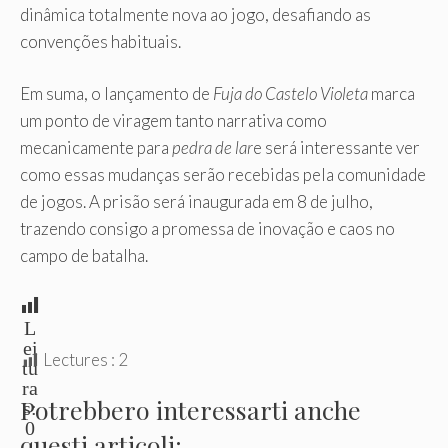
dinâmica totalmente nova ao jogo, desafiando as
convenções habituais.
Em suma, o lançamento de
Fuja do Castelo Violeta
marca
um ponto de viragem tanto narrativa como
mecanicamente para
pedra de lar
e será interessante ver
como essas mudanças serão recebidas pela comunidade
de jogos. A prisão será inaugurada em 8 de julho,
trazendo consigo a promessa de inovação e caos no
campo de batalha.
L
ei
Lectures :
2
tu
ra
Potrebbero interessarti anche
s:
0
questi articoli: