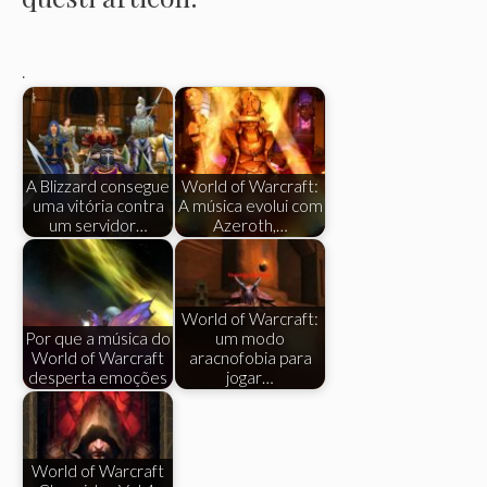
.
A Blizzard consegue
World of Warcraft:
uma vitória contra
A música evolui com
um servidor…
Azeroth,…
World of Warcraft:
Por que a música do
um modo
World of Warcraft
aracnofobia para
desperta emoções
jogar…
World of Warcraft