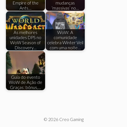
Empire of the
mudanças
Ants…
‘massivas’ no…
As melhores
WoW: A
unidades DPS no
comunidade
WoW Season of
celebra Winter Veil
Discovery…
com uma noite…
Guia do evento
WoW de Ação de
Graças: bônus,…
© 2026 Creo Gaming