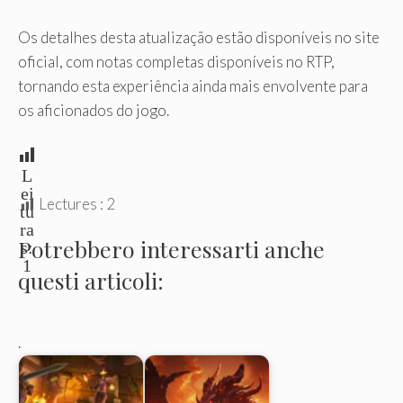
Os detalhes desta atualização estão disponíveis no site
oficial, com notas completas disponíveis no RTP,
tornando esta experiência ainda mais envolvente para
os aficionados do jogo.
L
ei
Lectures :
2
tu
ra
Potrebbero interessarti anche
s:
1
questi articoli:
.