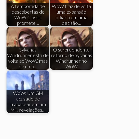
A temporada de
WoW traz de volta
descobertas do
uma expansão
WoW Classic
odiada em uma
promete…
decisão…
Sylvanas
O surpreendente
Windrunner está de
retorno de Sylvanas
volta ao WoW, mas
Windrunner no
de uma…
WoW
WoW: Um GM
acusado de
trapacear em um
M+, revelações…