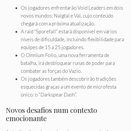
Os jogadores enfrentarão Void Leaders em dois
novos mundos: Naigtal e Val, cujo conteúdo
chegará com a próxima atualização.
A raid “Sporefall” estará disponível em vários
níveis de dificuldade, incluindo flexibilidade para
equipes de 15 a 25 jogadores.
O Omnium Folio, uma nova ferramenta de
batalha, irá desbloquear runas de poder para
combater as forças do Vazio.
Os jogadores também descobrirão tradições
esquecidas graças a um evento de microfesta
único: o “Darkspear Dash”.
Novos desafios num contexto
emocionante