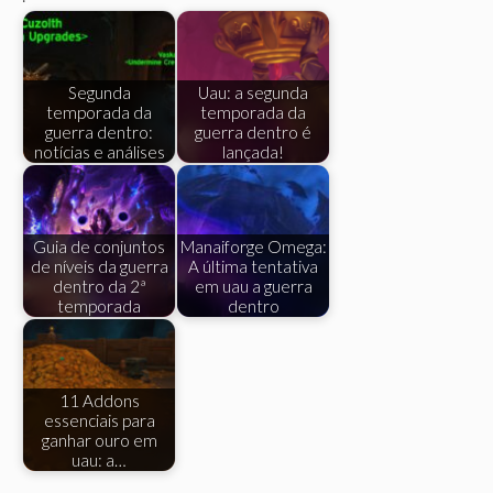
Segunda
Uau: a segunda
temporada da
temporada da
guerra dentro:
guerra dentro é
notícias e análises
lançada!
Guia de conjuntos
Manaiforge Omega:
de níveis da guerra
A última tentativa
dentro da 2ª
em uau a guerra
temporada
dentro
11 Addons
essenciais para
ganhar ouro em
uau: a…