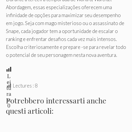
Abordagem, essas especializações oferecem uma
infinidade de opções para maximizar seu desempenho
em jogo. Seja com mago misterioso ou o assassinato de
Snape, cada jogador tem a oportunidade de escalar o
ranking e enfrentar desafios cada vez mais intensos.
Escolha criteriosamente e prepare -se para revelar todo
o potencial de seu personagem nesta nova aventura.
L
ei
Lectures :
8
tu
ra
Potrebbero interessarti anche
s:
0
questi articoli:
.