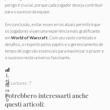
perigo é crucial, porque cada jogador deseja contribuir
para o sucesso da equipe.
Em conclusão, evitar esses erros atuais permitirá que
os jogadores vivam uma experiência mais gratificante
em
World of Warcraft
. Com seu vasto conteúdo e
desafios, o respeito pelos papéis e o gerenciamento de
tempo de jogo são essenciais para maximizar o prazer e
o sucesso neste universo fascinante.
L
ei
Lectures :
7
tu
ra
Potrebbero interessarti anche
s:
0
questi articoli: