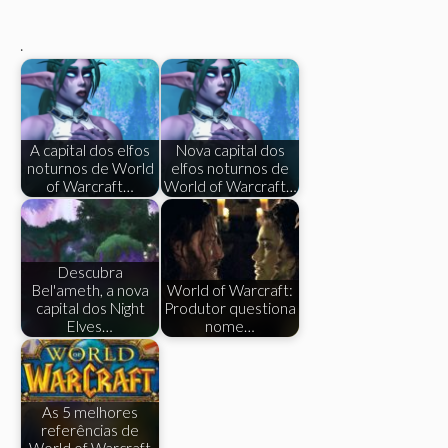
.
A capital dos elfos
Nova capital dos
noturnos de World
elfos noturnos de
of Warcraft…
World of Warcraft…
Descubra
Bel'ameth, a nova
World of Warcraft:
capital dos Night
Produtor questiona
Elves…
nome…
As 5 melhores
referências de