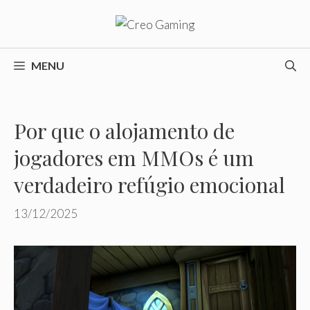
Pular
para
o
conteúdo
MENU
Por que o alojamento de
jogadores em MMOs é um
verdadeiro refúgio emocional
13/12/2025