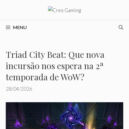
Pular
para
o
conteúdo
MENU
Triad City Beat: Que nova
incursão nos espera na 2ª
temporada de WoW?
28/04/2026