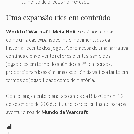
aumento de preços no mercado.
Uma expansão rica em conteúdo
World of Warcraft: Meia-Noite
está posicionado
como uma das expansões mais movimentadas da
história recente dos jogos. A promessa de uma narrativa
contínua e envolvente reforça o entusiasmo dos
jogadores em torno do anúncio da 2ª Temporada,
proporcionando assim uma experiência valiosa tanto em
termos de jogabilidade como de história.
Com o lançamento planejado antes da BlizzCon em 12
de setembro de 2026, o futuro parece brilhante para os
aventureiros de
Mundo de Warcraft
.
L