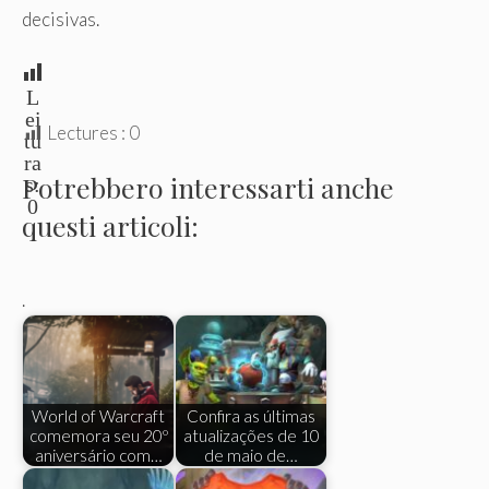
decisivas.
L
ei
Lectures :
0
tu
ra
Potrebbero interessarti anche
s:
0
questi articoli:
.
World of Warcraft
Confira as últimas
comemora seu 20º
atualizações de 10
aniversário com…
de maio de…