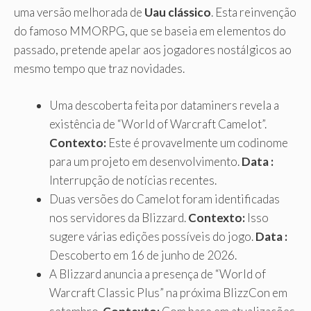
uma versão melhorada de
Uau clássico
. Esta reinvenção
do famoso MMORPG, que se baseia em elementos do
passado, pretende apelar aos jogadores nostálgicos ao
mesmo tempo que traz novidades.
Uma descoberta feita por dataminers revela a
existência de “World of Warcraft Camelot”.
Contexto:
Este é provavelmente um codinome
para um projeto em desenvolvimento.
Data :
Interrupção de notícias recentes.
Duas versões do Camelot foram identificadas
nos servidores da Blizzard.
Contexto:
Isso
sugere várias edições possíveis do jogo.
Data :
Descoberto em 16 de junho de 2026.
A Blizzard anuncia a presença de “World of
Warcraft Classic Plus” na próxima BlizzCon em