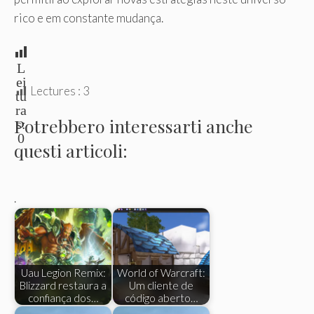
rico e em constante mudança.
L
ei
Lectures :
3
tu
ra
Potrebbero interessarti anche
s:
0
questi articoli:
.
Uau Legion Remix:
World of Warcraft:
Blizzard restaura a
Um cliente de
confiança dos…
código aberto…