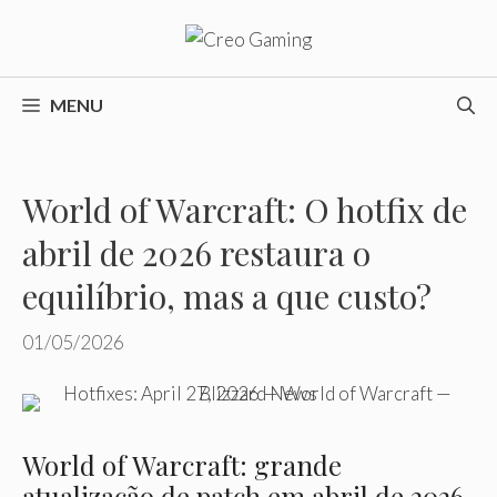
Pular
para
o
conteúdo
MENU
World of Warcraft: O hotfix de
abril de 2026 restaura o
equilíbrio, mas a que custo?
01/05/2026
World of Warcraft: grande
atualização de patch em abril de 2026