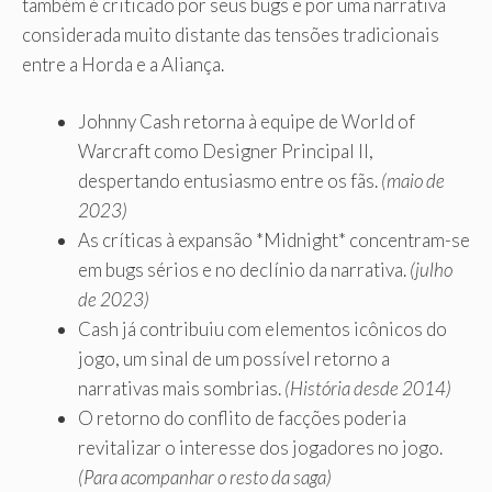
também é criticado por seus bugs e por uma narrativa
considerada muito distante das tensões tradicionais
entre a Horda e a Aliança.
Johnny Cash retorna à equipe de World of
Warcraft como Designer Principal II,
despertando entusiasmo entre os fãs.
(maio de
2023)
As críticas à expansão *Midnight* concentram-se
em bugs sérios e no declínio da narrativa.
(julho
de 2023)
Cash já contribuiu com elementos icônicos do
jogo, um sinal de um possível retorno a
narrativas mais sombrias.
(História desde 2014)
O retorno do conflito de facções poderia
revitalizar o interesse dos jogadores no jogo.
(Para acompanhar o resto da saga)