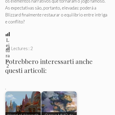
os elementos narrativos que tornaram o jogo famoso.
As expectativas são, portanto, elevadas: poderá a
Blizzard finalmente restaurar o equilíbrio entre intriga
e conflito?
L
ei
Lectures :
2
tu
ra
Potrebbero interessarti anche
s:
2
questi articoli:
.
World of Warcraft:
O novo MMO do