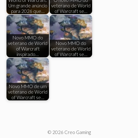
Um grande anúncio
veterano de World
para 2026 que…
of Warcraft se…
Novo MMO do
veterano de World
Novo MMO do
of Warcraft
veterano de World
inspirado…
of Warcraft se…
Novo MMO de um
veterano de World
of Warcraft se…
© 2026 Creo Gaming