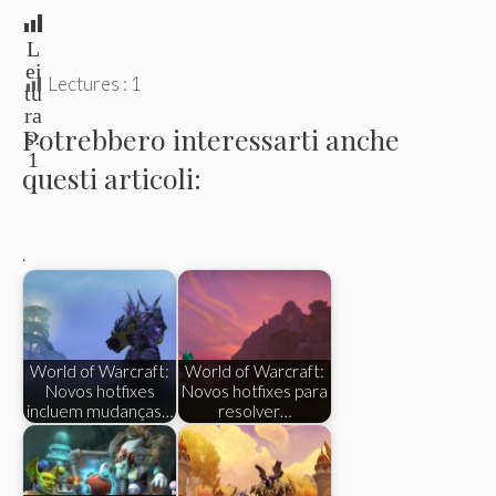
L
ei
Lectures :
1
tu
ra
Potrebbero interessarti anche
s:
1
questi articoli:
.
World of Warcraft:
World of Warcraft:
Novos hotfixes
Novos hotfixes para
incluem mudanças…
resolver…