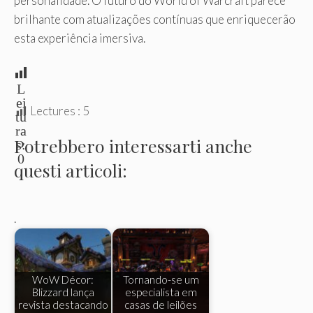
personalidade. O futuro do World of Warcraft parece
brilhante com atualizações contínuas que enriquecerão
esta experiência imersiva.
L
ei
Lectures :
5
tu
ra
Potrebbero interessarti anche
s:
0
questi articoli:
.
WoW Décor:
Tornando-se um
Blizzard lança
especialista em
revista destacando
casas de leilões