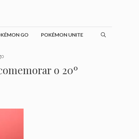
OKÉMON GO
POKÉMON UNITE
go
 comemorar o 20º