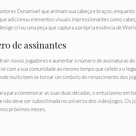
otores Dynamixel que animam sua cabeça e braços, enquanto 
, que adicionou elementos visuais impressionantes como cab
design criou uma peça que captura a própria essência de World
ro de assinantes
 atrair novos jogadores e aumentar o número de assinaturas do
r-se com a sua comunidade ao mesmo tempo que celebra o leg
 pode muito bem se tornar um símbolo do renascimento dos jog
ra para comemorar as suas duas décadas, o entusiasmo em to
e não deve ser subestimada no universo dos videojogos. Os jo
 nos próximos meses.