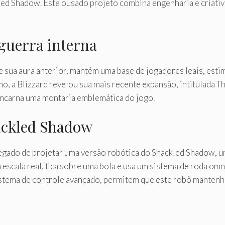
ed Shadow. Este ousado projeto combina engenharia e criativi
guerra interna
e sua aura anterior, mantém uma base de jogadores leais, est
smo, a Blizzard revelou sua mais recente expansão, intitulada
 encarna uma montaria emblemática do jogo.
ackled Shadow
egado de projetar uma versão robótica do Shackled Shadow, 
escala real, fica sobre uma bola e usa um sistema de roda omn
ema de controle avançado, permitem que este robô mantenha 