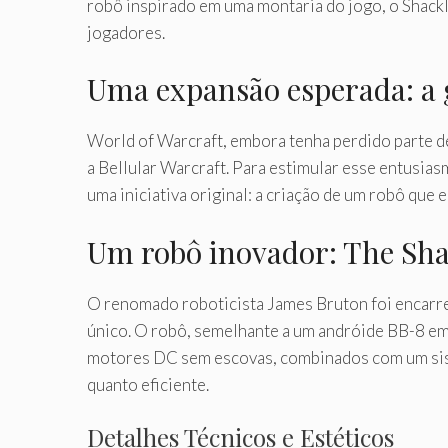
robô inspirado em uma montaria do jogo, o Shackl
jogadores.
Uma expansão esperada: a 
World of Warcraft, embora tenha perdido parte d
a Bellular Warcraft. Para estimular esse entusia
uma iniciativa original: a criação de um robô que
Um robô inovador: The Sh
O renomado roboticista James Bruton foi encarr
único. O robô, semelhante a um andróide BB-8 em 
motores DC sem escovas, combinados com um sist
quanto eficiente.
Detalhes Técnicos e Estéticos