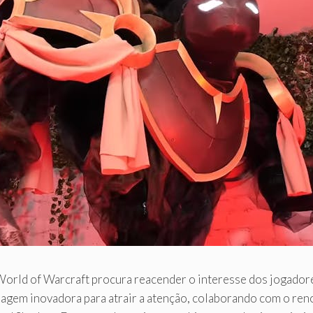
 World of Warcraft procura reacender o interesse dos jogador
agem inovadora para atrair a atenção, colaborando com o ren