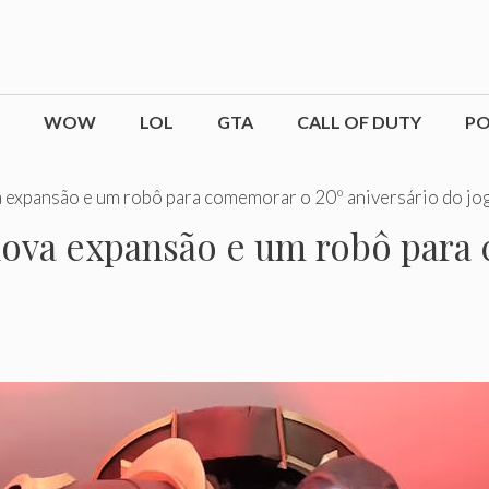
WOW
LOL
GTA
CALL OF DUTY
P
 expansão e um robô para comemorar o 20º aniversário do jo
 nova expansão e um robô para