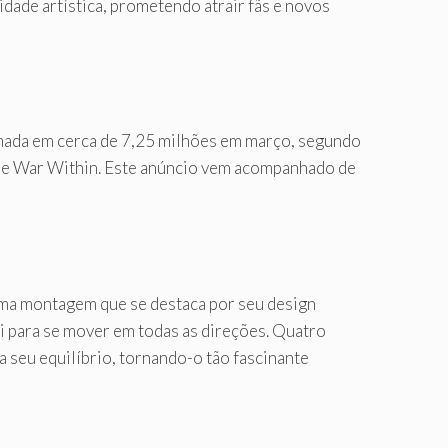
dade artística, prometendo atrair fãs e novos
imada em cerca de 7,25 milhões em março, segundo
 The War Within. Este anúncio vem acompanhado de
uma montagem que se destaca por seu design
i para se mover em todas as direções. Quatro
seu equilíbrio, tornando-o tão fascinante