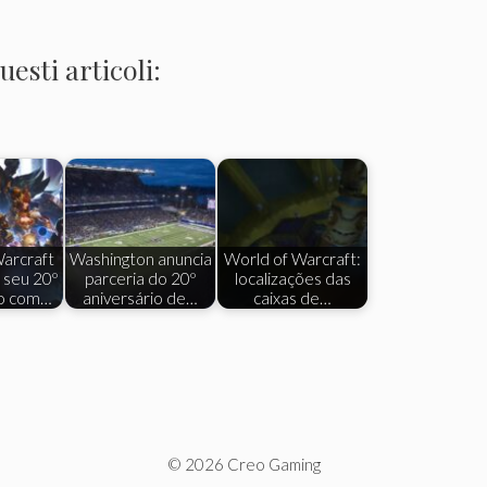
esti articoli:
arcraft
Washington anuncia
World of Warcraft:
seu 20º
parceria do 20º
localizações das
io com…
aniversário de…
caixas de…
© 2026 Creo Gaming