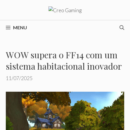
Pular
para
o
conteúdo
MENU
WOW supera o FF14 com um
sistema habitacional inovador
11/07/2025